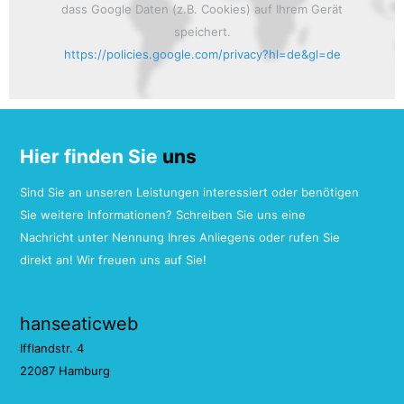
dass Google Daten (z.B. Cookies) auf Ihrem Gerät
speichert.
https://policies.google.com/privacy?hl=de&gl=de
Hier finden Sie
uns
Sind Sie an unseren Leistungen interessiert oder benötigen
Sie weitere Informationen? Schreiben Sie uns eine
Nachricht unter Nennung Ihres Anliegens oder rufen Sie
direkt an! Wir freuen uns auf Sie!
hanseaticweb
Ifflandstr. 4
22087 Hamburg